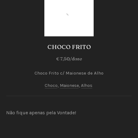
Petiscos
&
CHOCO FRITO
Mariscos
€ 7,50/dose
CHOCO
PREVIOUS
NEX
FRITO
Choco Frito c/ Maionese de Alho
€
Choco
,
Maionese
,
Alhos
7,50/dose
Não fique apenas pela Vontade!