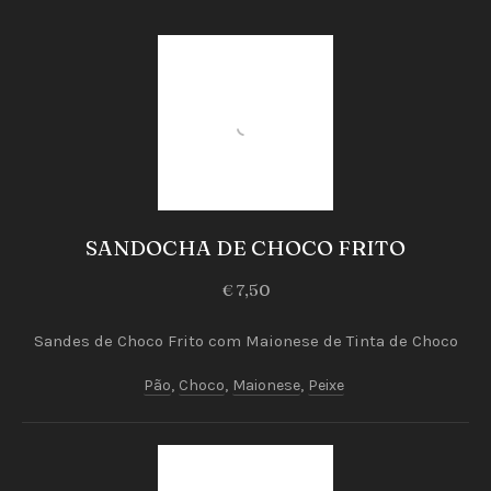
Peixe
SANDOCHA DE CHOCO FRITO
SANDOCHA
€ 7,50
DE
CHOCO
Sandes de Choco Frito com Maionese de Tinta de Choco
FRITO
Pão
,
Choco
,
Maionese
,
Peixe
€
7,50