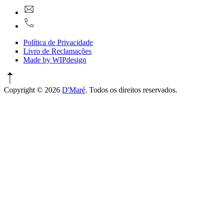
geral@dmare.pt
Window
917774486
Política de Privacidade
Livro de Reclamações
Made by WIPdesign
Copyright © 2026
D'Maré
. Todos os direitos reservados.
WordPress
Theme
by
FORQY
New
Window