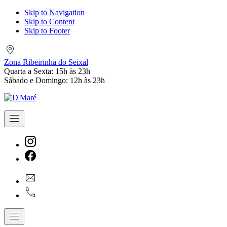
Skip to Navigation
Skip to Content
Skip to Footer
Zona
Ribeirinha
Zona Ribeirinha do Seixal
do
Quarta a Sexta: 15h às 23h
Seixal
Sábado e Domingo: 12h às 23h
Navigation
New
Window
New
geral@dmare.pt
Window
917774486
Navigation