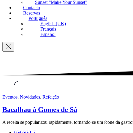
Sunset “Make Your Sunset”
Contacto
Reservas
Português
English (UK)
Français
Español
Navigation
Eventos
,
Novidades
,
Refeição
Bacalhau à Gomes de Sá
A receita se popularizou rapidamente, tornando-se um ícone da gastr
05/06/2017