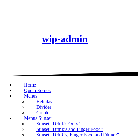
wip-admin
Home
Quem Somos
Menus
Bebidas
Divider
Comida
Menus Sunset
Sunset “Drink’s Only”
Sunset “Drink’s and Finger Food”
Sunset “Drink’s, Finger Food and Dinner”