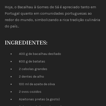
Hoje, o Bacalhau à Gomes de Sá é apreciado tanto em
Portugal quanto em comunidades portuguesas ao
redor do mundo, simbolizando a rica tradição culinária
do país..
INGREDIENTES:
400 g de bacalhau desfiado
600 g de batatas
2 cebolas grandes
2 dentes de alho
100 ml de azeite de oliva
2 ovos cozidos
Azeitonas pretas (a gosto)