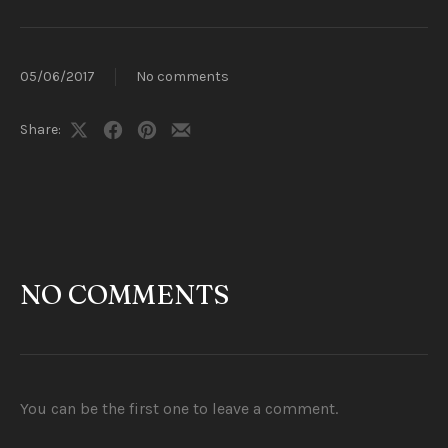
05/06/2017
No comments
Share:
Share
Share
Share
Share
on
on
on
by
X
Facebook
Pinterest
Email
NO COMMENTS
You can be the first one to leave a comment.