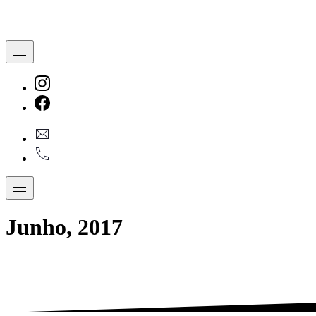
Navigation
New
Window
New
geral@dmare.pt
Window
917774486
Navigation
Junho, 2017