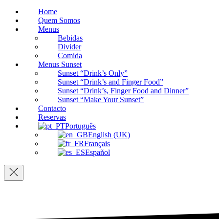
Home
Quem Somos
Menus
Bebidas
Divider
Comida
Menus Sunset
Sunset “Drink’s Only”
Sunset “Drink’s and Finger Food”
Sunset “Drink’s, Finger Food and Dinner”
Sunset “Make Your Sunset”
Contacto
Reservas
Português
English (UK)
Français
Español
Navigation