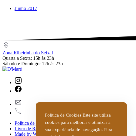
Junho 2017
Zona
Ribeirinha
Zona Ribeirinha do Seixal
do
Quarta a Sexta: 15h às 23h
Seixal
Sábado e Domingo: 12h às 23h
New
Window
New
geral@dmare.pt
Window
917774486
Politica de Cookies Este site utiliza
cookies para melhorar e otimizar a
Política de Privacidade
Livro de Reclamações
sua experiência de navegação. Para
Made by WIPdesign