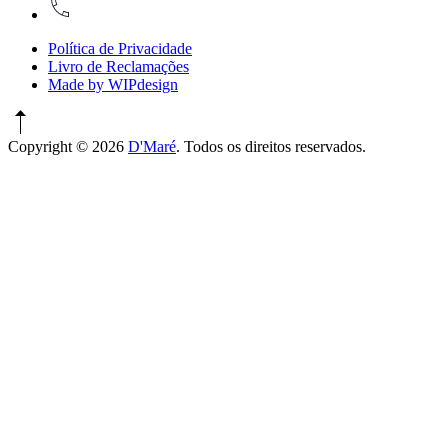
917774486
Política de Privacidade
Livro de Reclamações
Made by WIPdesign
Copyright © 2026
D'Maré
. Todos os direitos reservados.
WordPress
Theme
by
FORQY
New
Window