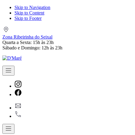
Skip to Navigation
Skip to Content
Skip to Footer
Zona
Ribeirinha
Zona Ribeirinha do Seixal
do
Quarta a Sexta: 15h às 23h
Seixal
Sábado e Domingo: 12h às 23h
Navigation
New
Window
New
geral@dmare.pt
Window
917774486
Navigation