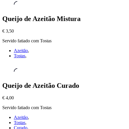
Queijos
,
Queijo de Azeitão Mistura
Queijo
de
€ 3,50
Azeitão
Mistura
Servido fatiado com Tostas
€
3,50
Azeitão
,
Tostas
,
Queijos
,
Queijo de Azeitão Curado
Queijo
de
€ 4,00
Azeitão
Curado
Servido fatiado com Tostas
€
4,00
Azeitão
,
Tostas
,
Curado
,