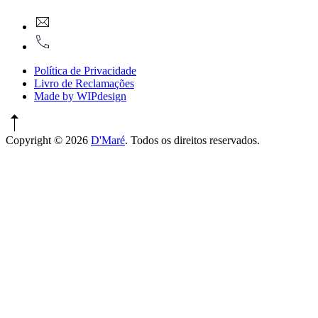
Window
New
geral@dmare.pt
Window
917774486
Política de Privacidade
Livro de Reclamações
Made by WIPdesign
Copyright © 2026
D'Maré
. Todos os direitos reservados.
WordPress
Theme
by
FORQY
New
Window