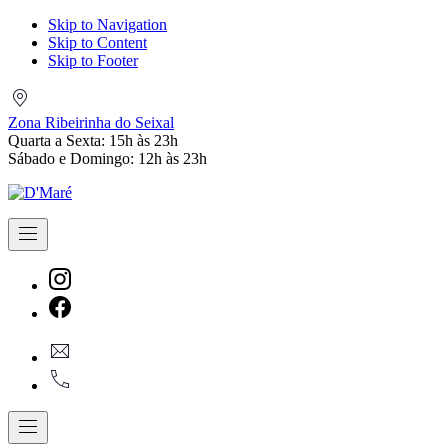
Skip to Navigation
Skip to Content
Skip to Footer
Zona
Ribeirinha
Zona Ribeirinha do Seixal
do
Quarta a Sexta: 15h às 23h
Seixal
Sábado e Domingo: 12h às 23h
Navigation
New
Window
New
geral@dmare.pt
Window
917774486
Navigation