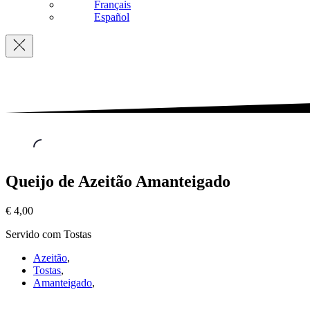
Français
Español
Navigation
Queijos
,
Queijo de Azeitão Amanteigado
Queijo
de
€ 4,00
Azeitão
Amanteigado
Servido com Tostas
€
4,00
Azeitão
,
Tostas
,
Amanteigado
,