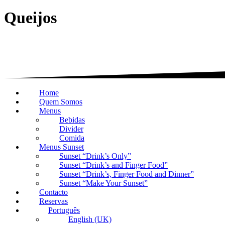
Queijos
Home
Quem Somos
Menus
Bebidas
Divider
Comida
Menus Sunset
Sunset “Drink’s Only”
Sunset “Drink’s and Finger Food”
Sunset “Drink’s, Finger Food and Dinner”
Sunset “Make Your Sunset”
Contacto
Reservas
Português
English (UK)