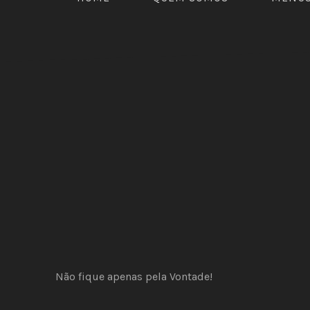
MANTEIGA DE TO
PREVIOUS
Tomate
Manteigas
MANTEIGA
DE
Não fique apenas pela Vontade!
TOMATE