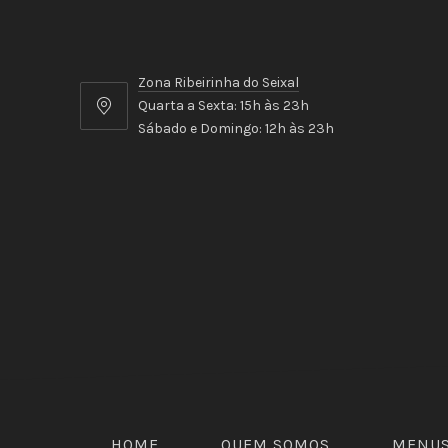
Zona Ribeirinha do Seixal
Quarta a Sexta: 15h às 23h
Zona
Sábado e Domingo: 12h às 23h
Ribeirinha
do
Seixal
HOME
QUEM SOMOS
MENU