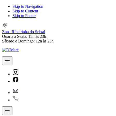
Skip to Navigation
Skip to Content
Skip to Footer
Zona
Ribeirinha
Zona Ribeirinha do Seixal
do
Quarta a Sexta: 15h às 23h
Seixal
Sábado e Domingo: 12h às 23h
Navigation
New
Window
New
geral@dmare.pt
Window
917774486
Navigation