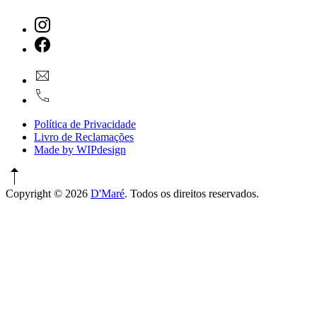
New
Window
New
geral@dmare.pt
Window
917774486
Política de Privacidade
Livro de Reclamações
Made by WIPdesign
Copyright © 2026
D'Maré
. Todos os direitos reservados.
WordPress
Theme
by
FORQY
New
Window