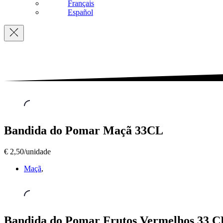
Français
Español
Navigation
Cidras
,
Bandida do Pomar Maçã 33CL
Bandida
do
€ 2,50/unidade
Pomar
Maçã
Maçã
,
33CL
€
2,50/unidade
Cidras
,
Bandida do Pomar Frutos Vermelhos 33 C