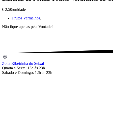
Bandida
do
€ 2,50/unidade
Pomar
Frutos
Frutos Vermelhos
,
Vermelhos
33
Não fique apenas pela Vontade!
CL
€
2,50/unidade
Zona
Ribeirinha
Zona Ribeirinha do Seixal
do
Quarta a Sexta: 15h às 23h
Seixal
Sábado e Domingo: 12h às 23h