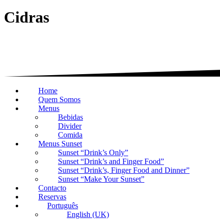
Cidras
Home
Quem Somos
Menus
Bebidas
Divider
Comida
Menus Sunset
Sunset “Drink’s Only”
Sunset “Drink’s and Finger Food”
Sunset “Drink’s, Finger Food and Dinner”
Sunset “Make Your Sunset”
Contacto
Reservas
Português
English (UK)