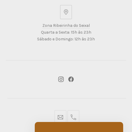
Zona
Ribeirinha
Zona Ribeirinha do Seixal
do
Quarta a Sexta: 15h às 23h
Seixal
Sábado e Domingo: 12h às 23h
New
New
Window
Window
geral@dmare.pt
917774486