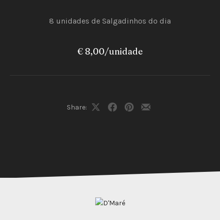
8 unidades de Salgadinhos do dia
€ 8,00/unidade
PREVIOUS
NEX
Share:
Share
Share
Share
Share
on
on
on
by
X
Facebook
Pinterest
Email