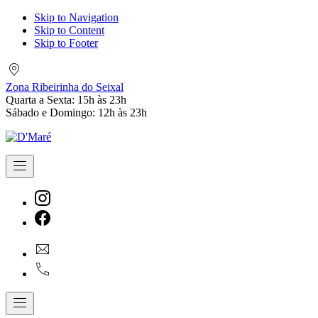
Skip to Navigation
Skip to Content
Skip to Footer
Zona
Ribeirinha
Zona Ribeirinha do Seixal
do
Quarta a Sexta: 15h às 23h
Seixal
Sábado e Domingo: 12h às 23h
Navigation
New
Window
New
geral@dmare.pt
Window
917774486
Navigation