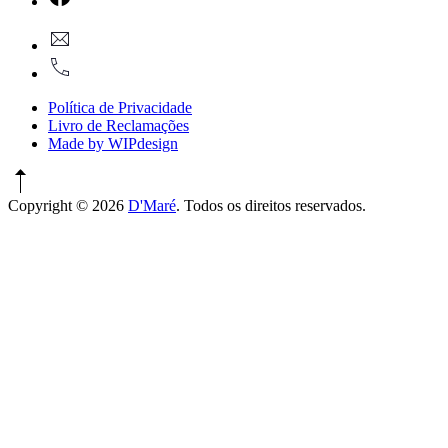
Window
New
geral@dmare.pt
Window
917774486
Política de Privacidade
Livro de Reclamações
Made by WIPdesign
Copyright © 2026
D'Maré
. Todos os direitos reservados.
WordPress
Theme
by
FORQY
New
Window