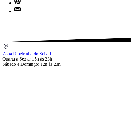
Facebook
on
Share
Pinterest
by
Email
Zona
Ribeirinha
Zona Ribeirinha do Seixal
do
Quarta a Sexta: 15h às 23h
Seixal
Sábado e Domingo: 12h às 23h