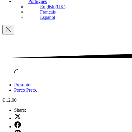
Português
English (UK)
Français
Español
Navigation
Presunto
,
Porco Preto
,
€ 12,00
Share:
Share
on
Share
X
on
Share