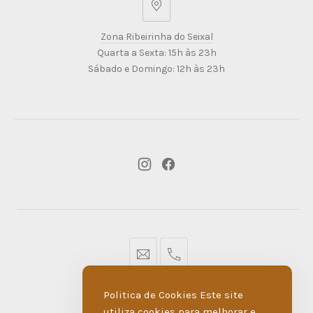
Zona
Ribeirinha
Zona Ribeirinha do Seixal
do
Quarta a Sexta: 15h às 23h
Seixal
Sábado e Domingo: 12h às 23h
New
New
Window
Window
geral@dmare.pt
917774486
Politica de Cookies Este site
POLÍTICA DE PRIVACIDADE
utiliza cookies para melhorar e