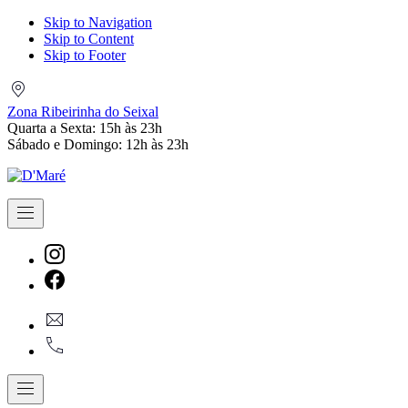
Skip to Navigation
Skip to Content
Skip to Footer
Zona
Ribeirinha
Zona Ribeirinha do Seixal
do
Quarta a Sexta: 15h às 23h
Seixal
Sábado e Domingo: 12h às 23h
Navigation
New
Window
New
geral@dmare.pt
Window
917774486
Navigation