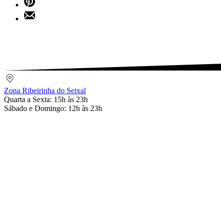
Facebook
on
Share
Pinterest
by
Email
Zona
Ribeirinha
Zona Ribeirinha do Seixal
do
Quarta a Sexta: 15h às 23h
Seixal
Sábado e Domingo: 12h às 23h