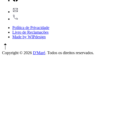
Window
New
geral@dmare.pt
Window
917774486
Política de Privacidade
Livro de Reclamações
Made by WIPdesign
Copyright © 2026
D'Maré
. Todos os direitos reservados.
WordPress
Theme
by
FORQY
New
Window