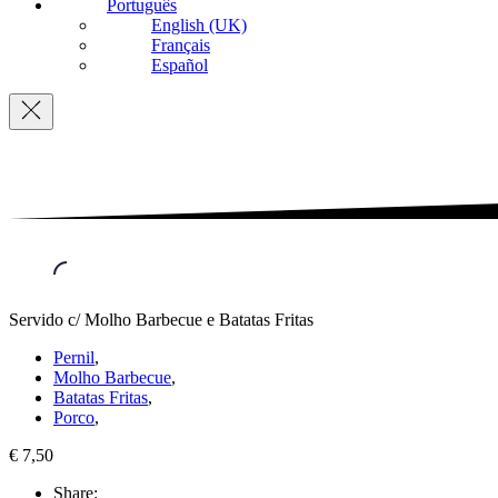
Português
English (UK)
Français
Español
Navigation
Servido c/ Molho Barbecue e Batatas Fritas
Pernil
,
Molho Barbecue
,
Batatas Fritas
,
Porco
,
€ 7,50
Share: