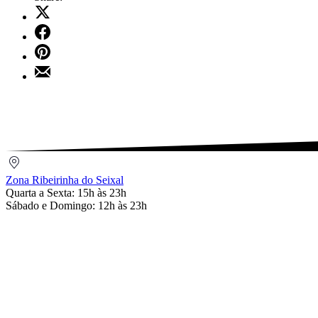
Share
on
Share
X
on
Share
Facebook
on
Share
Pinterest
by
Email
Zona
Ribeirinha
Zona Ribeirinha do Seixal
do
Quarta a Sexta: 15h às 23h
Seixal
Sábado e Domingo: 12h às 23h