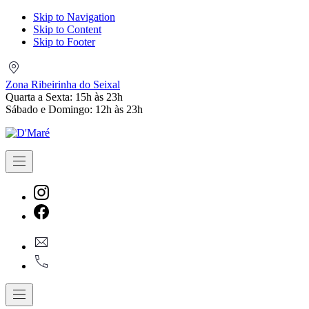
Skip to Navigation
Skip to Content
Skip to Footer
Zona
Ribeirinha
Zona Ribeirinha do Seixal
do
Quarta a Sexta: 15h às 23h
Seixal
Sábado e Domingo: 12h às 23h
Navigation
New
Window
New
geral@dmare.pt
Window
917774486
Navigation