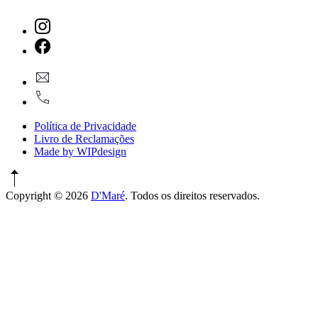
New
Window
New
geral@dmare.pt
Window
917774486
Política de Privacidade
Livro de Reclamações
Made by WIPdesign
Copyright © 2026
D'Maré
. Todos os direitos reservados.
WordPress
Theme
by
FORQY
New
Window