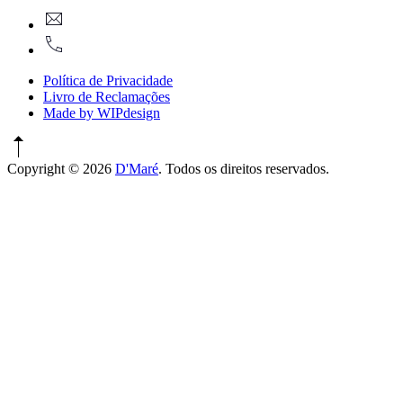
New
geral@dmare.pt
Window
917774486
Política de Privacidade
Livro de Reclamações
Made by WIPdesign
Copyright © 2026
D'Maré
. Todos os direitos reservados.
WordPress
Theme
by
FORQY
New
Window