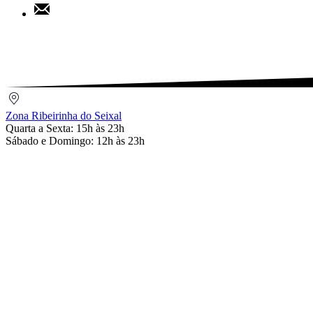
Share
Pinterest
by
Email
Zona
Ribeirinha
Zona Ribeirinha do Seixal
do
Quarta a Sexta: 15h às 23h
Seixal
Sábado e Domingo: 12h às 23h