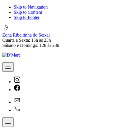
Skip to Navigation
Skip to Content
Skip to Footer
Zona
Ribeirinha
Zona Ribeirinha do Seixal
do
Quarta a Sexta: 15h às 23h
Seixal
Sábado e Domingo: 12h às 23h
Navigation
New
Window
New
geral@dmare.pt
Window
917774486
Navigation