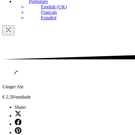
Português
English (UK)
Français
Español
Navigation
Ginger Ale
€ 2,50/unidade
Share:
Share
on
Share
X
on
Share
Facebook
on