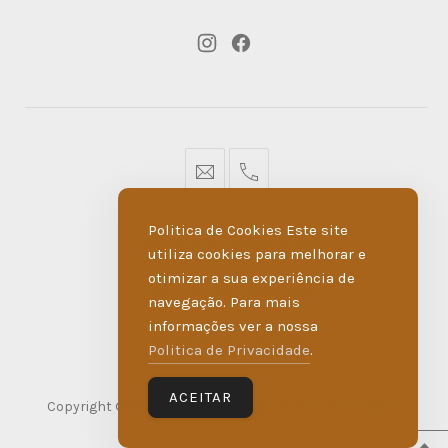
New
New
Window
Window
geral@dmare.pt
917774486
Politica de Cookies Este site
POLÍTICA DE PRIVACIDADE
utiliza cookies para melhorar e
otimizar a sua experiência de
LIVRO DE RECLAMAÇÕES
navegação. Para mais
informações ver a nossa
MADE BY WIPDESIGN
Politica de Privacidade
.
ACEITAR
Copyright © 2026
D'Maré
. Todos os direitos reservados.
WordPress