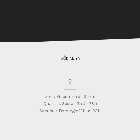
Share
Share
Share
Share
on
on
on
by
X
Facebook
Pinterest
Email
Zona
Ribeirinha
Zona Ribeirinha do Seixal
do
Quarta a Sexta: 15h às 23h
Seixal
Sábado e Domingo: 12h às 23h