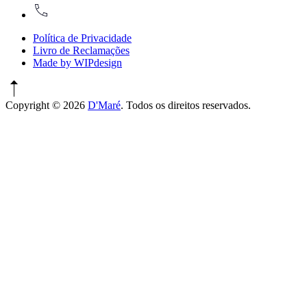
917774486
Política de Privacidade
Livro de Reclamações
Made by WIPdesign
Copyright © 2026
D'Maré
. Todos os direitos reservados.
WordPress
Theme
by
FORQY
New
Window