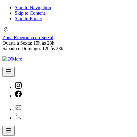
Skip to Navigation
Skip to Content
Skip to Footer
Zona
Ribeirinha
Zona Ribeirinha do Seixal
do
Quarta a Sexta: 15h às 23h
Seixal
Sábado e Domingo: 12h às 23h
Navigation
New
Window
New
geral@dmare.pt
Window
917774486
Navigation