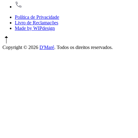
917774486
Política de Privacidade
Livro de Reclamações
Made by WIPdesign
Copyright © 2026
D'Maré
. Todos os direitos reservados.
WordPress
Theme
by
FORQY
New
Window