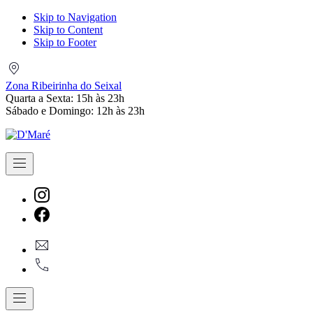
Skip to Navigation
Skip to Content
Skip to Footer
Zona
Ribeirinha
Zona Ribeirinha do Seixal
do
Quarta a Sexta: 15h às 23h
Seixal
Sábado e Domingo: 12h às 23h
Navigation
New
Window
New
geral@dmare.pt
Window
917774486
Navigation