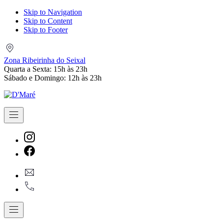
Skip to Navigation
Skip to Content
Skip to Footer
Zona
Ribeirinha
Zona Ribeirinha do Seixal
do
Quarta a Sexta: 15h às 23h
Seixal
Sábado e Domingo: 12h às 23h
Navigation
New
Window
New
geral@dmare.pt
Window
917774486
Navigation