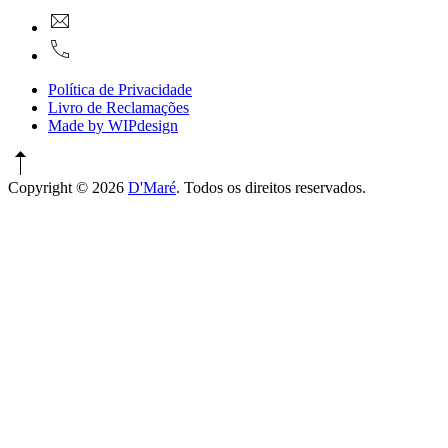
New
geral@dmare.pt
Window
917774486
Política de Privacidade
Livro de Reclamações
Made by WIPdesign
Copyright © 2026
D'Maré
. Todos os direitos reservados.
WordPress
Theme
by
FORQY
New
Window