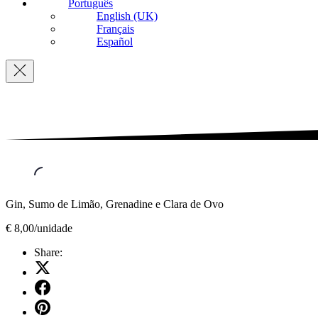
Português
English (UK)
Français
Español
Navigation
Gin, Sumo de Limão, Grenadine e Clara de Ovo
€ 8,00/unidade
Share:
Share
on
Share
X
on
Share
Facebook
on