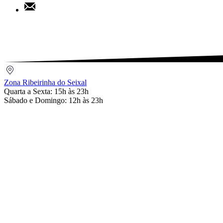
Share
Pinterest
by
Email
Zona
Ribeirinha
Zona Ribeirinha do Seixal
do
Quarta a Sexta: 15h às 23h
Seixal
Sábado e Domingo: 12h às 23h