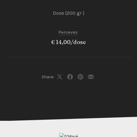
Dose (200 gr )
Perceves
€ 14,00/dose
PREVIOUS
NEX
Share:
Share
Share
Share
Share
on
on
on
by
X
Facebook
Pinterest
Email