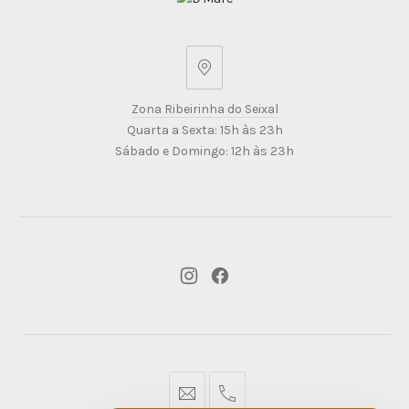
Zona
Ribeirinha
Zona Ribeirinha do Seixal
do
Quarta a Sexta: 15h às 23h
Seixal
Sábado e Domingo: 12h às 23h
New
New
Window
Window
geral@dmare.pt
917774486