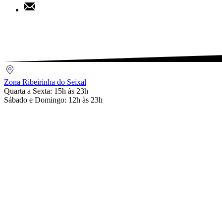
Share
Pinterest
by
Email
Zona
Ribeirinha
Zona Ribeirinha do Seixal
do
Quarta a Sexta: 15h às 23h
Seixal
Sábado e Domingo: 12h às 23h