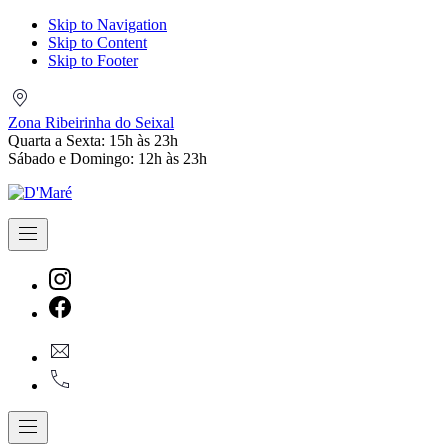
Skip to Navigation
Skip to Content
Skip to Footer
Zona
Ribeirinha
Zona Ribeirinha do Seixal
do
Quarta a Sexta: 15h às 23h
Seixal
Sábado e Domingo: 12h às 23h
Navigation
New
Window
New
geral@dmare.pt
Window
917774486
Navigation