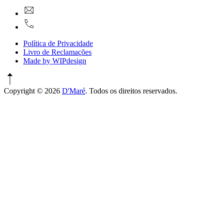
New
geral@dmare.pt
Window
917774486
Política de Privacidade
Livro de Reclamações
Made by WIPdesign
Copyright © 2026
D'Maré
. Todos os direitos reservados.
WordPress
Theme
by
FORQY
New
Window