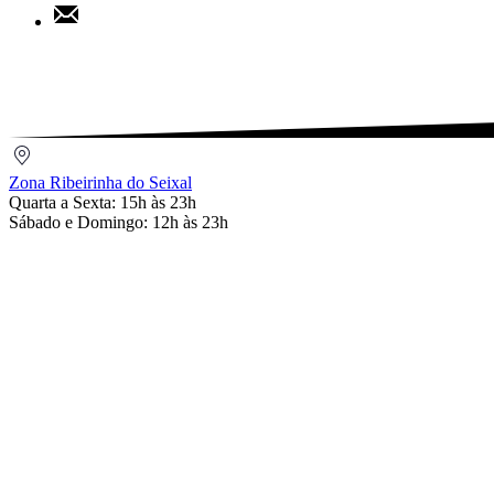
Share
Pinterest
by
Email
Zona
Ribeirinha
Zona Ribeirinha do Seixal
do
Quarta a Sexta: 15h às 23h
Seixal
Sábado e Domingo: 12h às 23h