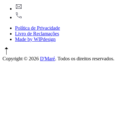
New
geral@dmare.pt
Window
917774486
Política de Privacidade
Livro de Reclamações
Made by WIPdesign
Copyright © 2026
D'Maré
. Todos os direitos reservados.
WordPress
Theme
by
FORQY
New
Window