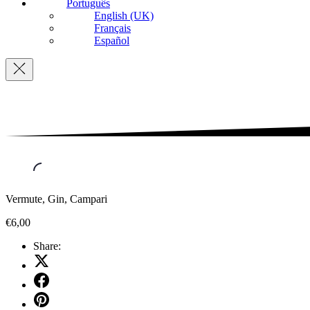
Português
English (UK)
Français
Español
Navigation
Vermute, Gin, Campari
€6,00
Share:
Share
on
Share
X
on
Share
Facebook
on