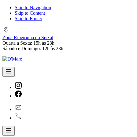
Skip to Navigation
Skip to Content
Skip to Footer
Zona
Ribeirinha
Zona Ribeirinha do Seixal
do
Quarta a Sexta: 15h às 23h
Seixal
Sábado e Domingo: 12h às 23h
Navigation
New
Window
New
geral@dmare.pt
Window
917774486
Navigation