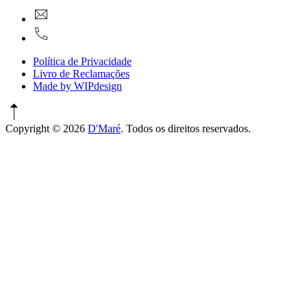
New
geral@dmare.pt
Window
917774486
Política de Privacidade
Livro de Reclamações
Made by WIPdesign
Copyright © 2026
D'Maré
. Todos os direitos reservados.
WordPress
Theme
by
FORQY
New
Window