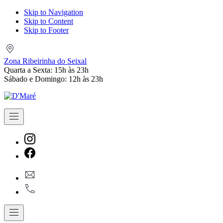
Skip to Navigation
Skip to Content
Skip to Footer
Zona
Ribeirinha
Zona Ribeirinha do Seixal
do
Quarta a Sexta: 15h às 23h
Seixal
Sábado e Domingo: 12h às 23h
Navigation
New
Window
New
geral@dmare.pt
Window
917774486
Navigation