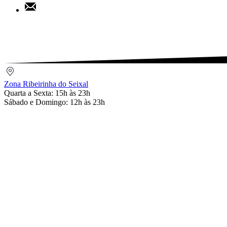
Share
Pinterest
by
Email
Zona
Ribeirinha
Zona Ribeirinha do Seixal
do
Quarta a Sexta: 15h às 23h
Seixal
Sábado e Domingo: 12h às 23h