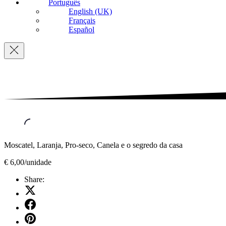
Português
English (UK)
Français
Español
Navigation
Moscatel, Laranja, Pro-seco, Canela e o segredo da casa
€ 6,00/unidade
Share:
Share
on
Share
X
on
Share
Facebook
on