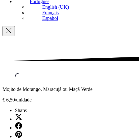
Português
English (UK)
Français
Español
Navigation
Mojito de Morango, Maracujá ou Maçã Verde
€ 6,50/unidade
Share:
Share
on
Share
X
on
Share
Facebook
on