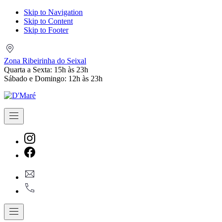
Skip to Navigation
Skip to Content
Skip to Footer
Zona
Ribeirinha
Zona Ribeirinha do Seixal
do
Quarta a Sexta: 15h às 23h
Seixal
Sábado e Domingo: 12h às 23h
Navigation
New
Window
New
geral@dmare.pt
Window
917774486
Navigation