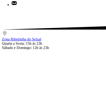
Share
Pinterest
by
Email
Zona
Ribeirinha
Zona Ribeirinha do Seixal
do
Quarta a Sexta: 15h às 23h
Seixal
Sábado e Domingo: 12h às 23h