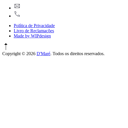
New
geral@dmare.pt
Window
917774486
Política de Privacidade
Livro de Reclamações
Made by WIPdesign
Copyright © 2026
D'Maré
. Todos os direitos reservados.
WordPress
Theme
by
FORQY
New
Window