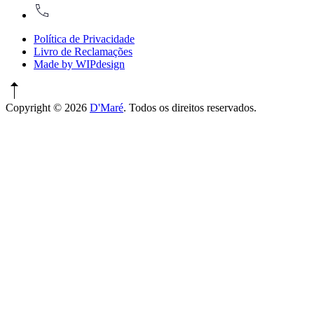
917774486
Política de Privacidade
Livro de Reclamações
Made by WIPdesign
Copyright © 2026
D'Maré
. Todos os direitos reservados.
WordPress
Theme
by
FORQY
New
Window