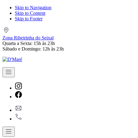
Skip to Navigation
Skip to Content
Skip to Footer
Zona
Ribeirinha
Zona Ribeirinha do Seixal
do
Quarta a Sexta: 15h às 23h
Seixal
Sábado e Domingo: 12h às 23h
Navigation
New
Window
New
geral@dmare.pt
Window
917774486
Navigation