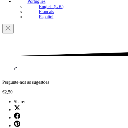
Português
English (UK)
Français
Español
Navigation
Pergunte-nos as sugestões
€2,50
Share:
Share
on
Share
X
on
Share
Facebook
on