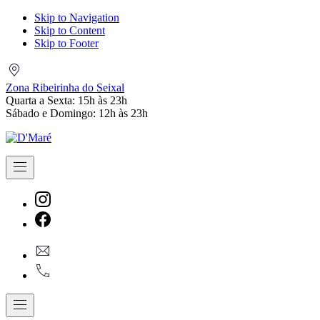
Skip to Navigation
Skip to Content
Skip to Footer
Zona
Ribeirinha
Zona Ribeirinha do Seixal
do
Quarta a Sexta: 15h às 23h
Seixal
Sábado e Domingo: 12h às 23h
Navigation
New
Window
New
geral@dmare.pt
Window
917774486
Navigation