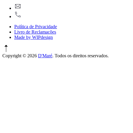
New
geral@dmare.pt
Window
917774486
Política de Privacidade
Livro de Reclamações
Made by WIPdesign
Copyright © 2026
D'Maré
. Todos os direitos reservados.
WordPress
Theme
by
FORQY
New
Window