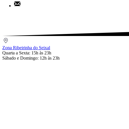
Share
Pinterest
by
Email
Zona
Ribeirinha
Zona Ribeirinha do Seixal
do
Quarta a Sexta: 15h às 23h
Seixal
Sábado e Domingo: 12h às 23h