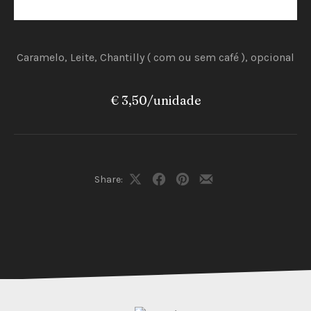
Caramelo, Leite, Chantilly ( com ou sem café ), opcional
€ 3,50/unidade
PREVIOUS
NEX
Share:
Share
Share
Share
Share
on
on
on
by
X
Facebook
Pinterest
Email