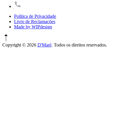
917774486
Política de Privacidade
Livro de Reclamações
Made by WIPdesign
Copyright © 2026
D'Maré
. Todos os direitos reservados.
WordPress
Theme
by
FORQY
New
Window