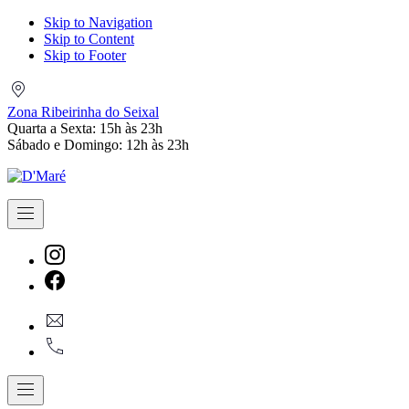
Skip to Navigation
Skip to Content
Skip to Footer
Zona
Ribeirinha
Zona Ribeirinha do Seixal
do
Quarta a Sexta: 15h às 23h
Seixal
Sábado e Domingo: 12h às 23h
Navigation
New
Window
New
geral@dmare.pt
Window
917774486
Navigation