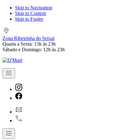
Skip to Navigation
Skip to Content
Skip to Footer
Zona
Ribeirinha
Zona Ribeirinha do Seixal
do
Quarta a Sexta: 15h às 23h
Seixal
Sábado e Domingo: 12h às 23h
Navigation
New
Window
New
geral@dmare.pt
Window
917774486
Navigation