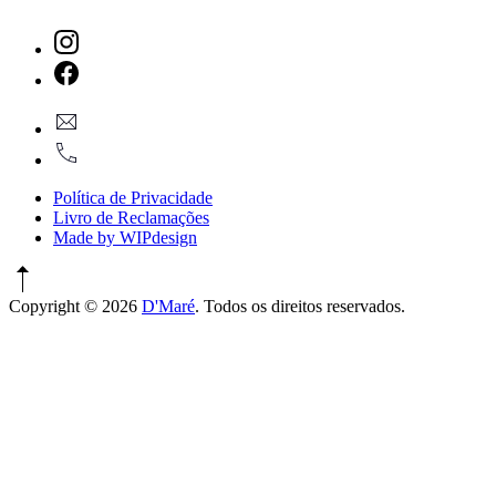
New
Window
New
geral@dmare.pt
Window
917774486
Política de Privacidade
Livro de Reclamações
Made by WIPdesign
Copyright © 2026
D'Maré
. Todos os direitos reservados.
WordPress
Theme
by
FORQY
New
Window