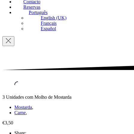
Contacto
Reservas
Português
English (UK)
Français
Español
Navigation
3 Unidades com Molho de Mostarda
Mostarda
,
Carne
,
€3,50
Share: