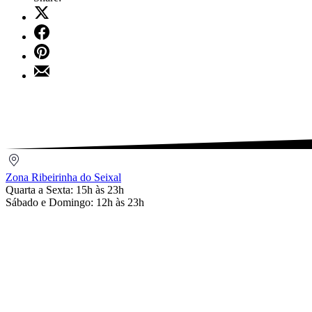
Share
on
Share
X
on
Share
Facebook
on
Share
Pinterest
by
Email
Zona
Ribeirinha
Zona Ribeirinha do Seixal
do
Quarta a Sexta: 15h às 23h
Seixal
Sábado e Domingo: 12h às 23h