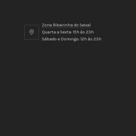
Zona Ribeirinha do Seixal
Quarta a Sexta: 15h às 23h
Zona
Sábado e Domingo: 12h às 23h
Ribeirinha
do
Seixal