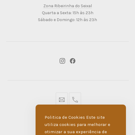
Ribeirinha
Zona Ribeirinha do Seixal
do
Quarta a Sexta: 15h às 23h
Seixal
Sábado e Domingo: 12h às 23h
New
New
Window
Window
geral@dmare.pt
917774486
Politica de Cookies Este site
POLÍTICA DE PRIVACIDADE
utiliza cookies para melhorar e
otimizar a sua experiência de