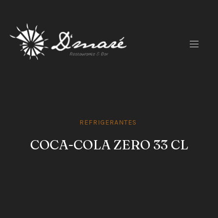
CLO
(ES
NAVIG
REFRIGERANTES
COCA-COLA ZERO 33 CL