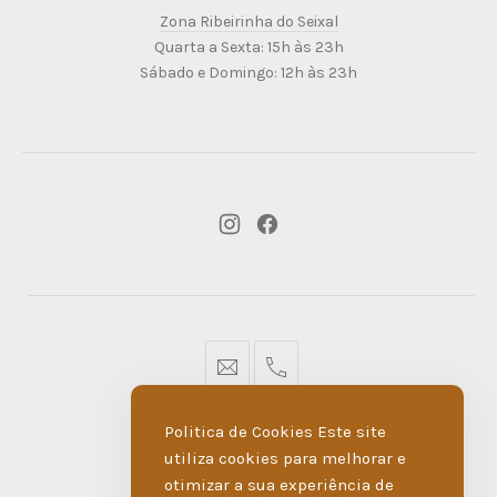
Ribeirinha
Zona Ribeirinha do Seixal
do
Quarta a Sexta: 15h às 23h
Seixal
Sábado e Domingo: 12h às 23h
New
New
Window
Window
geral@dmare.pt
917774486
Politica de Cookies Este site
POLÍTICA DE PRIVACIDADE
utiliza cookies para melhorar e
otimizar a sua experiência de