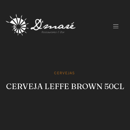
CLO
(ES
NAVIG
CERVEJAS
CERVEJA LEFFE BROWN 50CL