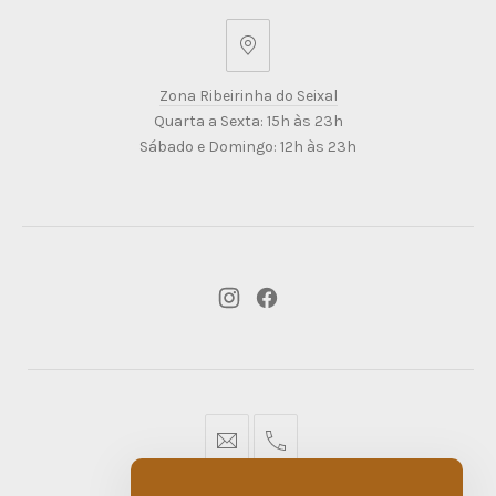
Zona
Ribeirinha
Zona Ribeirinha do Seixal
do
Quarta a Sexta: 15h às 23h
Seixal
Sábado e Domingo: 12h às 23h
New
New
Window
Window
geral@dmare.pt
917774486