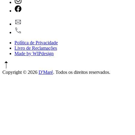
New
Window
New
geral@dmare.pt
Window
917774486
Política de Privacidade
Livro de Reclamações
Made by WIPdesign
Copyright © 2026
D'Maré
. Todos os direitos reservados.
WordPress
Theme
by
FORQY
New
Window