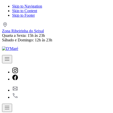
Skip to Navigation
Skip to Content
Skip to Footer
Zona
Ribeirinha
Zona Ribeirinha do Seixal
do
Quarta a Sexta: 15h às 23h
Seixal
Sábado e Domingo: 12h às 23h
Navigation
New
Window
New
geral@dmare.pt
Window
917774486
Navigation