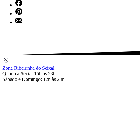
Share
X
on
Share
Facebook
on
Share
Pinterest
by
Email
Zona
Ribeirinha
Zona Ribeirinha do Seixal
do
Quarta a Sexta: 15h às 23h
Seixal
Sábado e Domingo: 12h às 23h