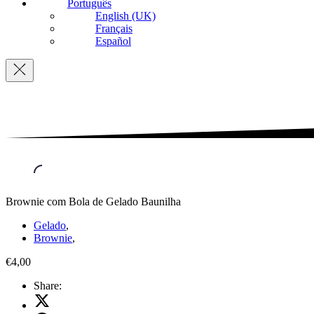
Português
English (UK)
Français
Español
Navigation
Brownie com Bola de Gelado Baunilha
Gelado
,
Brownie
,
€4,00
Share:
Share
on