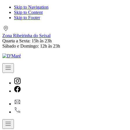
Skip to Navigation
Skip to Content
Skip to Footer
Zona
Ribeirinha
Zona Ribeirinha do Seixal
do
Quarta a Sexta: 15h às 23h
Seixal
Sábado e Domingo: 12h às 23h
Navigation
New
Window
New
geral@dmare.pt
Window
917774486
Navigation