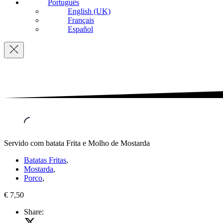
Português
English (UK)
Français
Español
Navigation
Servido com batata Frita e Molho de Mostarda
Batatas Fritas
,
Mostarda
,
Porco
,
€ 7,50
Share:
Share