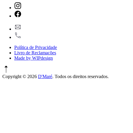
New
Window
New
geral@dmare.pt
Window
917774486
Política de Privacidade
Livro de Reclamações
Made by WIPdesign
Copyright © 2026
D'Maré
. Todos os direitos reservados.
WordPress
Theme
by
FORQY
New
Window