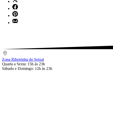
on
Share
X
on
Share
Facebook
on
Share
Pinterest
by
Email
Zona
Ribeirinha
Zona Ribeirinha do Seixal
do
Quarta a Sexta: 15h às 23h
Seixal
Sábado e Domingo: 12h às 23h