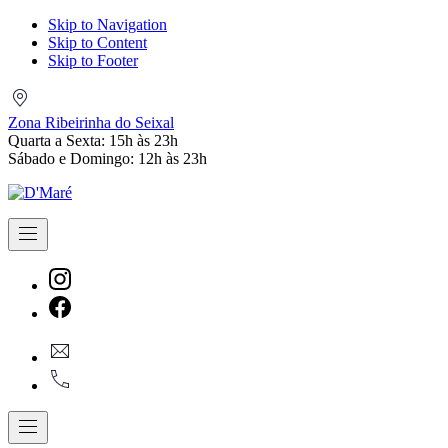
Skip to Navigation
Skip to Content
Skip to Footer
Zona
Ribeirinha
Zona Ribeirinha do Seixal
do
Quarta a Sexta: 15h às 23h
Seixal
Sábado e Domingo: 12h às 23h
Navigation
New
Window
New
geral@dmare.pt
Window
917774486
Navigation