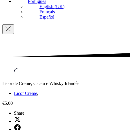
Português
English (UK)
Français
Español
Navigation
Licor de Creme, Cacau e Whisky Irlandês
Licor Creme
,
€5,00
Share:
Share
on
Share
X