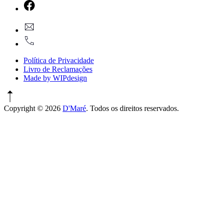
New
Window
New
geral@dmare.pt
Window
917774486
Política de Privacidade
Livro de Reclamações
Made by WIPdesign
Copyright © 2026
D'Maré
. Todos os direitos reservados.
WordPress
Theme
by
FORQY
New
Window