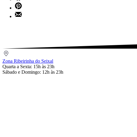
on
Share
Facebook
on
Share
Pinterest
by
Email
Zona
Ribeirinha
Zona Ribeirinha do Seixal
do
Quarta a Sexta: 15h às 23h
Seixal
Sábado e Domingo: 12h às 23h