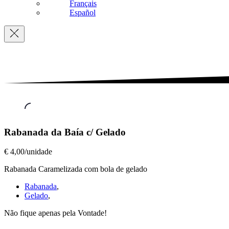
Français
Español
Navigation
Sobremesas
,
Rabanada da Baía c/ Gelado
Rabanada
€ 4,00/unidade
da
Baía
Rabanada Caramelizada com bola de gelado
c/
Gelado
Rabanada
,
€
Gelado
,
4,00/unidade
Não fique apenas pela Vontade!