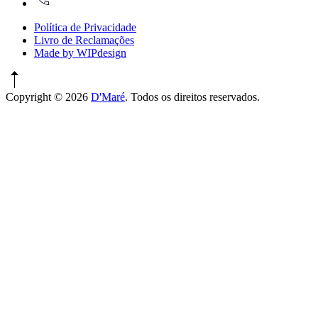
Política de Privacidade
Livro de Reclamações
Made by WIPdesign
Copyright © 2026
D'Maré
. Todos os direitos reservados.
WordPress
Theme
by
FORQY
New
Window