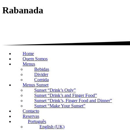
Rabanada
Home
Quem Somos
Menus
Bebidas
Divider
Comida
Menus Sunset
Sunset “Drink’s Only”
Sunset “Drink’s and Finger Food”
Sunset “Drink’s, Finger Food and Dinner”
Sunset “Make Your Sunset”
Contacto
Reservas
Português
English (UK)