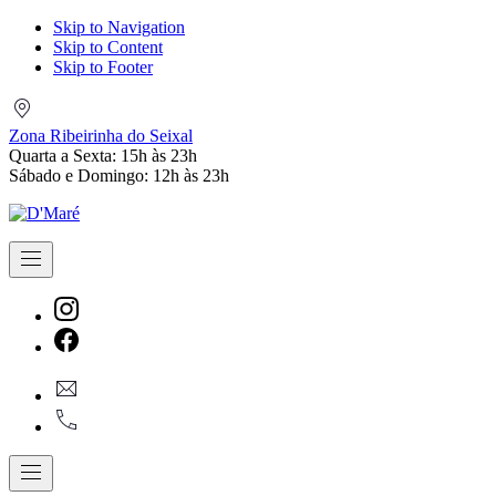
Skip to Navigation
Skip to Content
Skip to Footer
Zona
Ribeirinha
Zona Ribeirinha do Seixal
do
Quarta a Sexta: 15h às 23h
Seixal
Sábado e Domingo: 12h às 23h
Navigation
New
Window
New
geral@dmare.pt
Window
917774486
Navigation