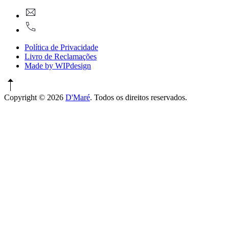
New
geral@dmare.pt
Window
917774486
Política de Privacidade
Livro de Reclamações
Made by WIPdesign
Copyright © 2026
D'Maré
. Todos os direitos reservados.
WordPress
Theme
by
FORQY
New
Window