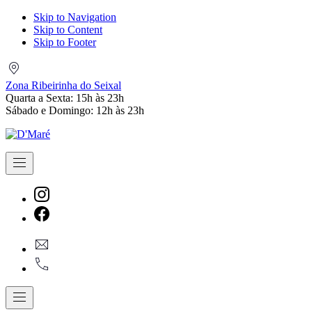
Skip to Navigation
Skip to Content
Skip to Footer
Zona
Ribeirinha
Zona Ribeirinha do Seixal
do
Quarta a Sexta: 15h às 23h
Seixal
Sábado e Domingo: 12h às 23h
Navigation
New
Window
New
geral@dmare.pt
Window
917774486
Navigation