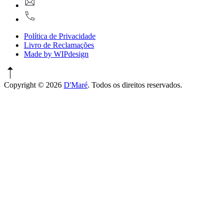
Window
917774486
Política de Privacidade
Livro de Reclamações
Made by WIPdesign
Copyright © 2026
D'Maré
. Todos os direitos reservados.
WordPress
Theme
by
FORQY
New
Window