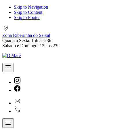
Skip to Navigation
Skip to Content
Skip to Footer
Zona
Ribeirinha
Zona Ribeirinha do Seixal
do
Quarta a Sexta: 15h às 23h
Seixal
Sábado e Domingo: 12h às 23h
Navigation
New
Window
New
geral@dmare.pt
Window
917774486
Navigation