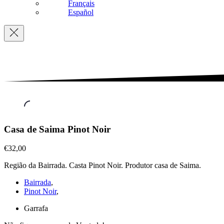
Français
Español
Navigation
Vinhos
Casa de Saima Pinot Noir
Tintos
,
Casa
€32,00
de
Região da Bairrada. Casta Pinot Noir. Produtor casa de Saima.
Saima
Pinot
Bairrada
,
Noir
Pinot Noir
,
€32,00
Garrafa