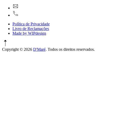
New
geral@dmare.pt
Window
917774486
Política de Privacidade
Livro de Reclamações
Made by WIPdesign
Copyright © 2026
D'Maré
. Todos os direitos reservados.
WordPress
Theme
by
FORQY
New
Window