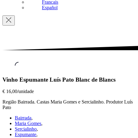
Français
Español
Navigation
Vinhos
Vinho Espumante Luís Pato Blanc de Blancs
Espumantes
,
Vinho
€ 16,00/unidade
Espumante
Região Bairrada. Castas Maria Gomes e Sercialinho. Produtor Luís
Luís
Pato
Pato
Blanc
Bairrada
,
de
Maria Gomes
,
Blancs
Sercialinho
,
€
Espumante
,
16,00/unidade