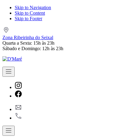
Skip to Navigation
Skip to Content
Skip to Footer
Zona
Ribeirinha
Zona Ribeirinha do Seixal
do
Quarta a Sexta: 15h às 23h
Seixal
Sábado e Domingo: 12h às 23h
Navigation
New
Window
New
geral@dmare.pt
Window
917774486
Navigation