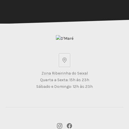
15,00/dose
Zona
Ribeirinha
Zona Ribeirinha do Seixal
do
Quarta a Sexta: 15h às 23h
Seixal
Sábado e Domingo: 12h às 23h
New
New