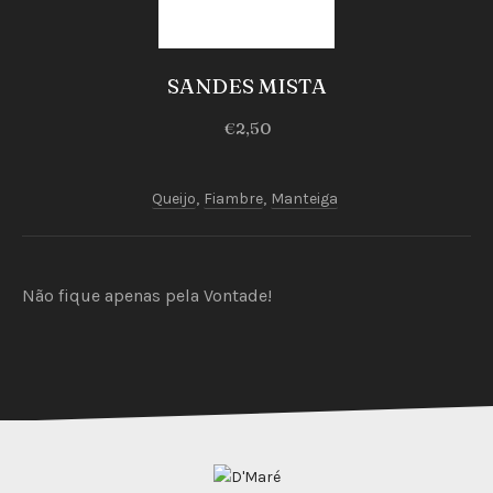
Sandes
SANDES MISTA
SANDES
€2,50
MISTA
€2,50
Queijo
,
Fiambre
,
Manteiga
Não fique apenas pela Vontade!