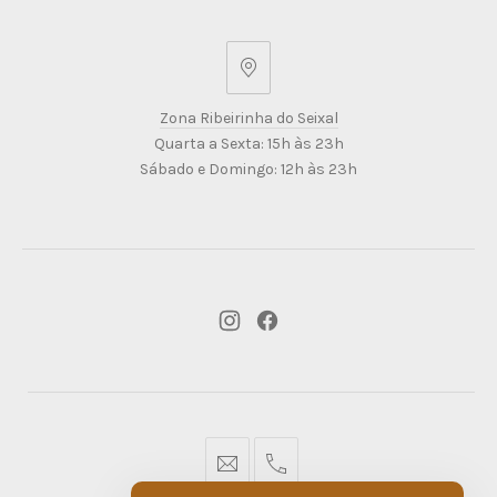
Zona
Ribeirinha
Zona Ribeirinha do Seixal
do
Quarta a Sexta: 15h às 23h
Seixal
Sábado e Domingo: 12h às 23h
New
New
Window
Window
geral@dmare.pt
917774486