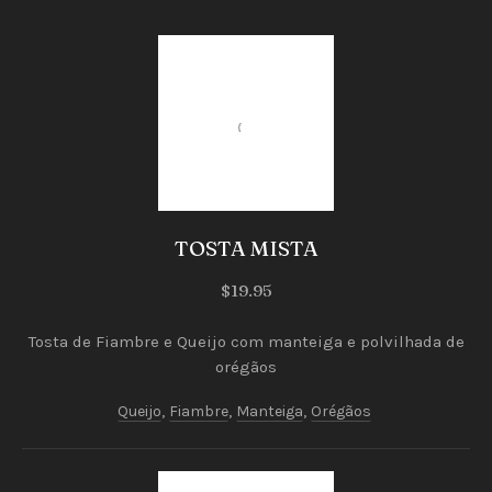
Torradas
e Tostas
TOSTA MISTA
TOSTA
$19.95
MISTA
Tosta de Fiambre e Queijo com manteiga e polvilhada de
$19.95
orégãos
Queijo
,
Fiambre
,
Manteiga
,
Orégãos