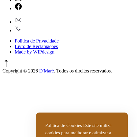
New
Window
New
geral@dmare.pt
Window
917774486
Política de Privacidade
Livro de Reclamações
Made by WIPdesign
Copyright © 2026
D'Maré
. Todos os direitos reservados.
WordPress
Theme
by
FORQY
New
Window
Politica de Cookies Este site utiliza
cookies para melhorar e otimizar a