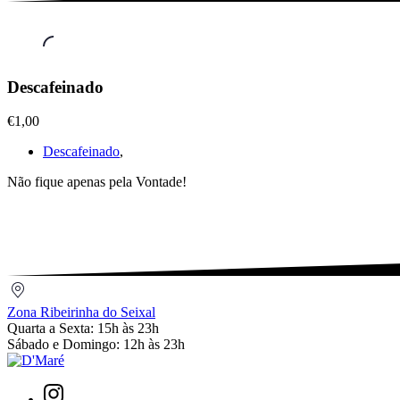
Cafetaria
Descafeinado
-
Pequeno
€1,00
Almoço
,
Descafeinado
Descafeinado
,
€1,00
Não fique apenas pela Vontade!
Zona
Ribeirinha
Zona Ribeirinha do Seixal
do
Quarta a Sexta: 15h às 23h
Seixal
Sábado e Domingo: 12h às 23h