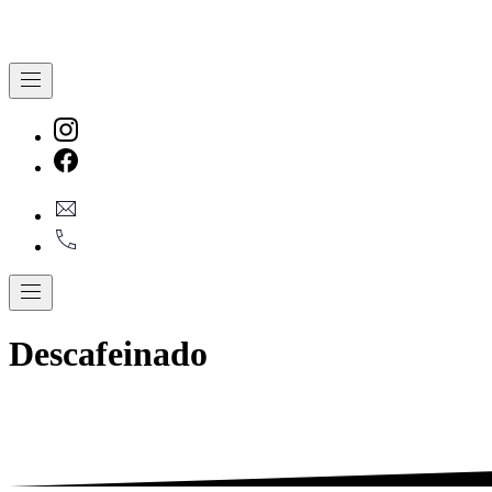
Navigation
New
Window
New
geral@dmare.pt
Window
917774486
Navigation
Descafeinado