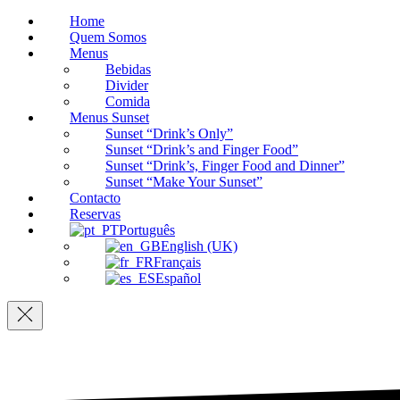
Home
Quem Somos
Menus
Bebidas
Divider
Comida
Menus Sunset
Sunset “Drink’s Only”
Sunset “Drink’s and Finger Food”
Sunset “Drink’s, Finger Food and Dinner”
Sunset “Make Your Sunset”
Contacto
Reservas
Português
English (UK)
Français
Español
Navigation