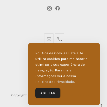
New
New
Window
Window
geral@dmare.pt
917774486
Politica de Cookies Este site
POLÍTICA DE PRIVACIDADE
utiliza cookies para melhorar e
otimizar a sua experiência de
LIVRO DE RECLAMAÇÕES
navegação. Para mais
informações ver a nossa
MADE BY WIPDESIGN
Politica de Privacidade
.
ACEITAR
Copyright © 2026
D'Maré
. Todos os direitos reservados.
WordPress