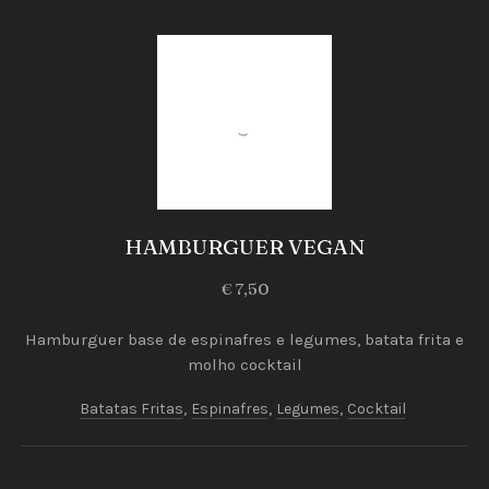
Vegetariano
HAMBURGUER VEGAN
HAMBURGUER
€ 7,50
VEGAN
€
Hamburguer base de espinafres e legumes, batata frita e
7,50
molho cocktail
Batatas Fritas
,
Espinafres
,
Legumes
,
Cocktail