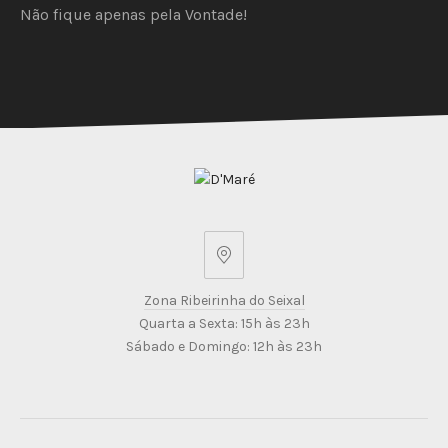
Não fique apenas pela Vontade!
PREVIOUS
NEX
Zona
Ribeirinha
Zona Ribeirinha do Seixal
do
Quarta a Sexta: 15h às 23h
Seixal
Sábado e Domingo: 12h às 23h