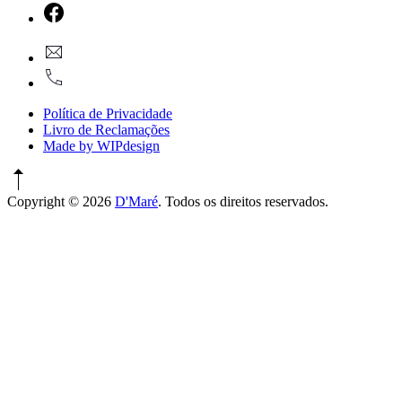
New
Window
New
geral@dmare.pt
Window
917774486
Política de Privacidade
Livro de Reclamações
Made by WIPdesign
Copyright © 2026
D'Maré
. Todos os direitos reservados.
WordPress
Theme
by
FORQY
New
Window