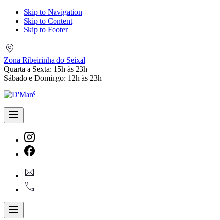
Skip to Navigation
Skip to Content
Skip to Footer
Zona
Ribeirinha
Zona Ribeirinha do Seixal
do
Quarta a Sexta: 15h às 23h
Seixal
Sábado e Domingo: 12h às 23h
Navigation
New
Window
New
geral@dmare.pt
Window
917774486
Navigation