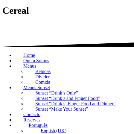
Cereal
Home
Quem Somos
Menus
Bebidas
Divider
Comida
Menus Sunset
Sunset “Drink’s Only”
Sunset “Drink’s and Finger Food”
Sunset “Drink’s, Finger Food and Dinner”
Sunset “Make Your Sunset”
Contacto
Reservas
Português
English (UK)