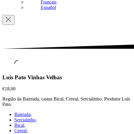
Français
Español
Navigation
Vinhos
Luis Pato Vinhas Velhas
Brancos
,
Luis
€18,00
Pato
Região da Bairrada, castas Bical, Cereal, Sercialinho. Produtor Luís
Vinhas
Pato.
Velhas
€18,00
Bairrada
,
Sercialinho
,
Bical
,
Cereal
,