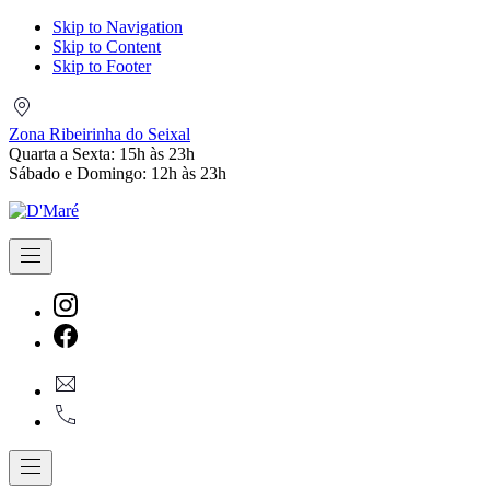
Skip to Navigation
Skip to Content
Skip to Footer
Zona
Ribeirinha
Zona Ribeirinha do Seixal
do
Quarta a Sexta: 15h às 23h
Seixal
Sábado e Domingo: 12h às 23h
Navigation
New
Window
New
geral@dmare.pt
Window
917774486
Navigation