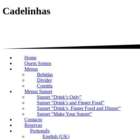
Cadelinhas
Home
Quem Somos
Menus
Bebidas
Divider
Comida
Menus Sunset
Sunset “Drink’s Only”
Sunset “Drink’s and Finger Food”
Sunset “Drink’s, Finger Food and Dinner”
Sunset “Make Your Sunset”
Contacto
Reservas
Português
English (UK)