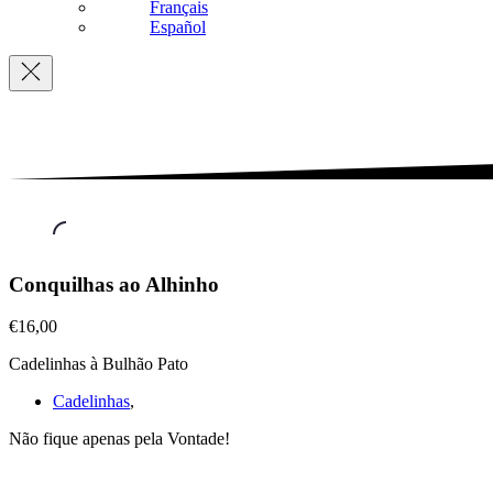
Français
Español
Navigation
Petiscos
Conquilhas ao Alhinho
&
Mariscos
,
€16,00
Conquilhas
ao
Cadelinhas à Bulhão Pato
Alhinho
Cadelinhas
,
€16,00
Não fique apenas pela Vontade!