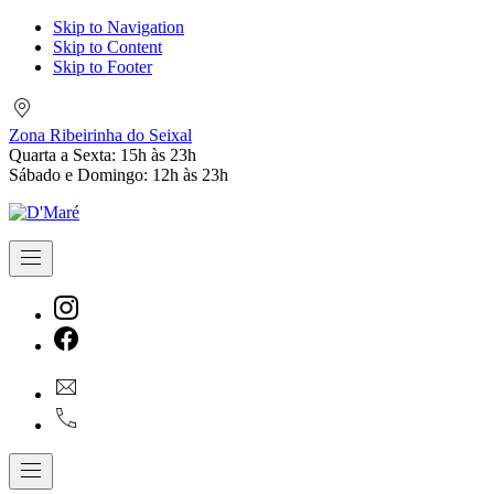
Skip to Navigation
Skip to Content
Skip to Footer
Zona
Ribeirinha
Zona Ribeirinha do Seixal
do
Quarta a Sexta: 15h às 23h
Seixal
Sábado e Domingo: 12h às 23h
Navigation
New
Window
New
geral@dmare.pt
Window
917774486
Navigation