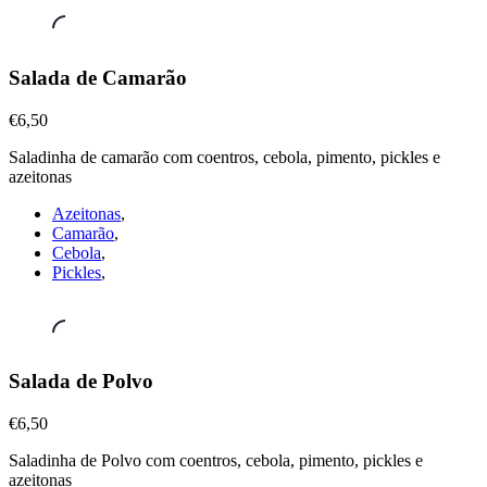
Petiscos
Salada de Camarão
&
Mariscos
,
€6,50
Salada
de
Saladinha de camarão com coentros, cebola, pimento, pickles e
Camarão
azeitonas
€6,50
Azeitonas
,
Camarão
,
Cebola
,
Pickles
,
Petiscos
Salada de Polvo
&
Mariscos
,
€6,50
Salada
de
Saladinha de Polvo com coentros, cebola, pimento, pickles e
Polvo
azeitonas