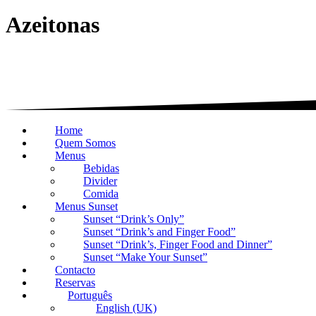
Azeitonas
Home
Quem Somos
Menus
Bebidas
Divider
Comida
Menus Sunset
Sunset “Drink’s Only”
Sunset “Drink’s and Finger Food”
Sunset “Drink’s, Finger Food and Dinner”
Sunset “Make Your Sunset”
Contacto
Reservas
Português
English (UK)