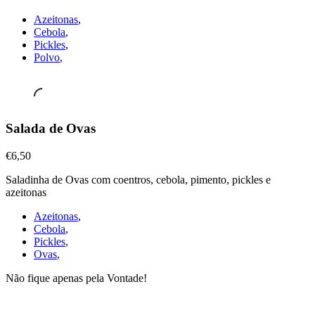
€6,50
Azeitonas
,
Cebola
,
Pickles
,
Polvo
,
Petiscos
Salada de Ovas
&
Mariscos
,
€6,50
Salada
de
Saladinha de Ovas com coentros, cebola, pimento, pickles e
Ovas
azeitonas
€6,50
Azeitonas
,
Cebola
,
Pickles
,
Ovas
,
Não fique apenas pela Vontade!