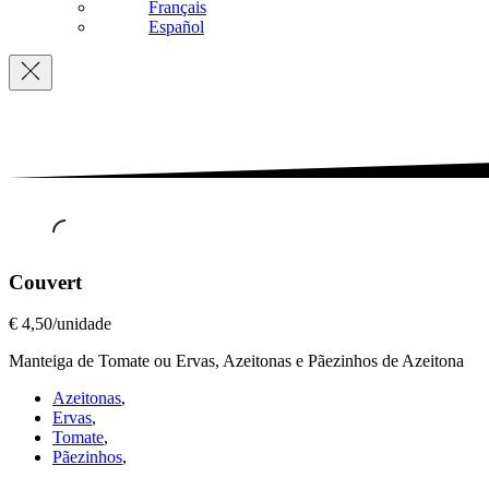
Français
Español
Navigation
Couvert
,
Couvert
Couvert
€ 4,50/unidade
€
4,50/unidade
Manteiga de Tomate ou Ervas, Azeitonas e Pãezinhos de Azeitona
Azeitonas
,
Ervas
,
Tomate
,
Pãezinhos
,