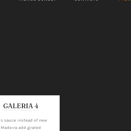
GALERIA 4
is sauce instead of new
Madeira add grated