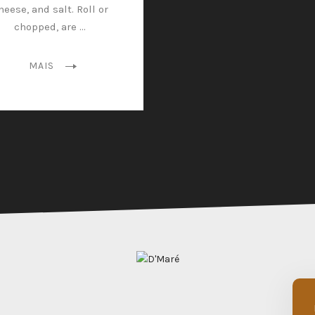
heese, and salt. Roll or
chopped, are …
MAIS