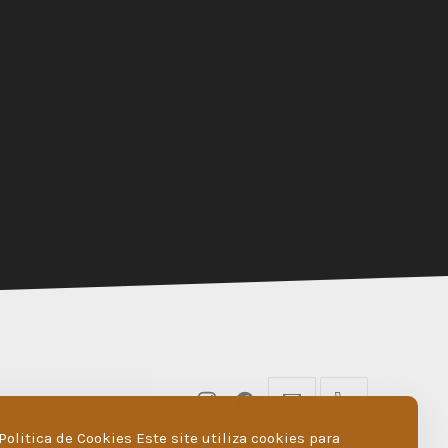
New
New
geral@dmare.pt
917774486
Window
Window
Politica de Cookies Este site utiliza cookies para