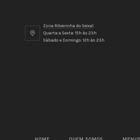
Zona Ribeirinha do Seixal
Quarta a Sexta: 15h às 23h
Zona
Sábado e Domingo: 12h às 23h
Ribeirinha
do
Seixal
HOME
QUEM SOMOS
MENU