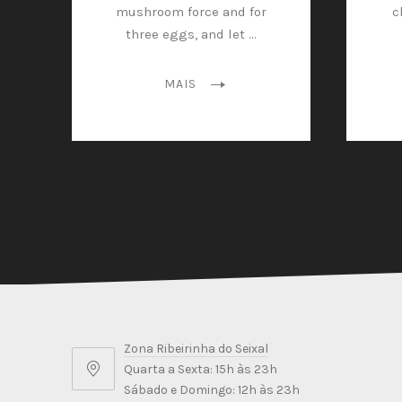
mushroom force and for
c
three eggs, and let …
MAIS
Zona Ribeirinha do Seixal
Quarta a Sexta: 15h às 23h
Zona
Sábado e Domingo: 12h às 23h
Ribeirinha