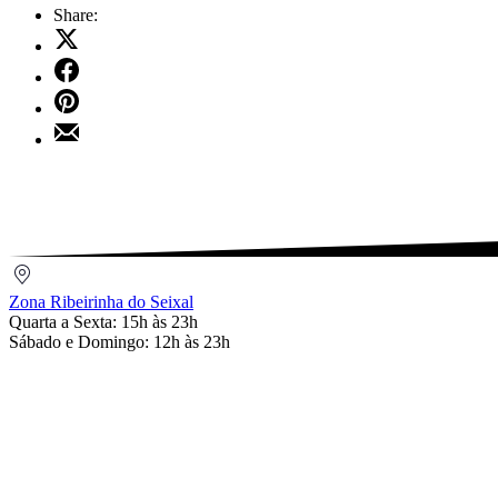
Share:
Share
on
Share
X
on
Share
Facebook
on
Share
Pinterest
by
Email
Zona
Ribeirinha
Zona Ribeirinha do Seixal
do
Quarta a Sexta: 15h às 23h
Seixal
Sábado e Domingo: 12h às 23h