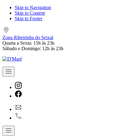
Skip to Navigation
Skip to Content
Skip to Footer
Zona
Ribeirinha
Zona Ribeirinha do Seixal
do
Quarta a Sexta: 15h às 23h
Seixal
Sábado e Domingo: 12h às 23h
Navigation
New
Window
New
geral@dmare.pt
Window
917774486
Navigation