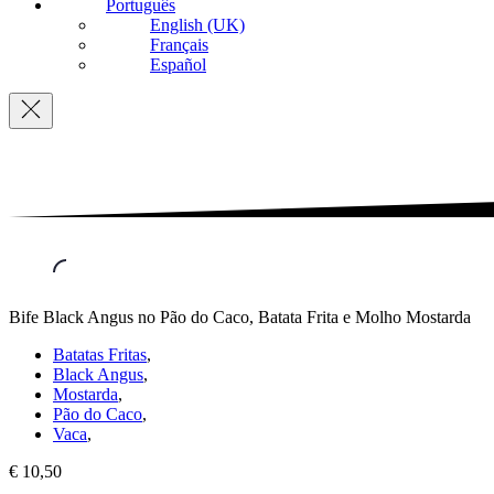
Português
English (UK)
Français
Español
Navigation
Bife Black Angus no Pão do Caco, Batata Frita e Molho Mostarda
Batatas Fritas
,
Black Angus
,
Mostarda
,
Pão do Caco
,
Vaca
,
€ 10,50