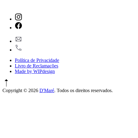
New
Window
New
geral@dmare.pt
Window
917774486
Política de Privacidade
Livro de Reclamações
Made by WIPdesign
Copyright © 2026
D'Maré
. Todos os direitos reservados.
WordPress
Theme
by
FORQY
New
Window