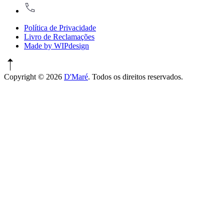
917774486
Política de Privacidade
Livro de Reclamações
Made by WIPdesign
Copyright © 2026
D'Maré
. Todos os direitos reservados.
WordPress
Theme
by
FORQY
New
Window