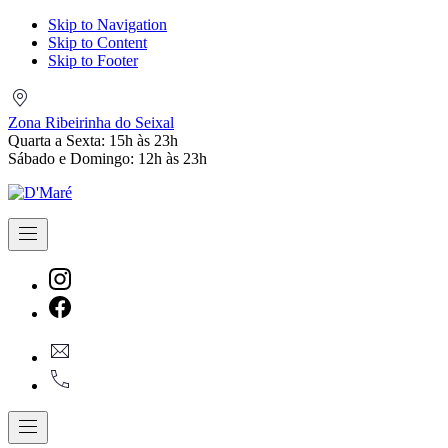
Skip to Navigation
Skip to Content
Skip to Footer
Zona
Ribeirinha
Zona Ribeirinha do Seixal
do
Quarta a Sexta: 15h às 23h
Seixal
Sábado e Domingo: 12h às 23h
Navigation
New
Window
New
geral@dmare.pt
Window
917774486
Navigation